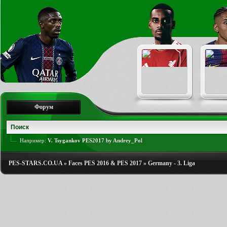
Форум
Например:
V. Tsygankov PES2017 by Andrey_Pol
PES-STARS.CO.UA
»
Faces PES 2016 & PES 2017
»
Germany - 3. Liga