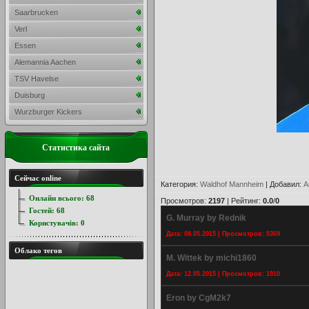
Saarbrucken
Verl
Essen
Alemannia Aachen
TSV Havelse
Duisburg
Wurzburger Kickers
Статистика сайта
Сейчас online
Категория
:
Waldhof Mannheim
|
Добавил
:
A
Онлайн всього:
68
Просмотров
:
2197
|
Рейтинг
:
0.0
/
0
Гостей:
68
G. Murray by Rednik
Користувачів:
0
Дата: 08.05.2015 | Просмотров: 5369
Облако тегов
M. Wittek by michi1860
Дата: 12.05.2015 | Просмотров: 1910
Eron by CgM2k7