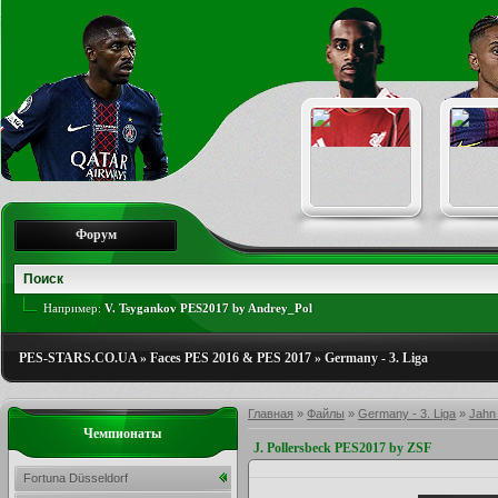
Форум
Например:
V. Tsygankov PES2017 by Andrey_Pol
PES-STARS.CO.UA
»
Faces PES 2016 & PES 2017
»
Germany - 3. Liga
Главная
»
Файлы
»
Germany - 3. Liga
»
Jahn
Чемпионаты
J. Pollersbeck PES2017 by ZSF
Fortuna Düsseldorf