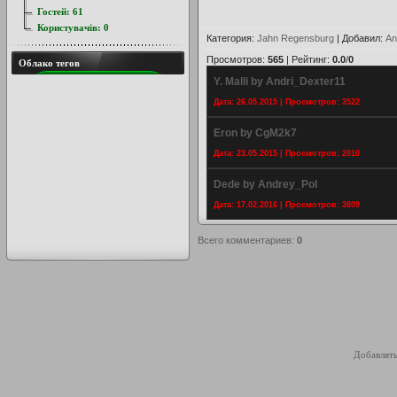
Гостей:
61
Користувачів:
0
Категория
:
Jahn Regensburg
|
Добавил
:
An
Просмотров
:
565
|
Рейтинг
:
0.0
/
0
Облако тегов
Y. Malli by Andri_Dexter11
Дата: 26.05.2015 | Просмотров: 3522
Eron by CgM2k7
Дата: 23.05.2015 | Просмотров: 2010
Dede by Andrey_Pol
Дата: 17.02.2016 | Просмотров: 3809
Всего комментариев
:
0
Добавлять