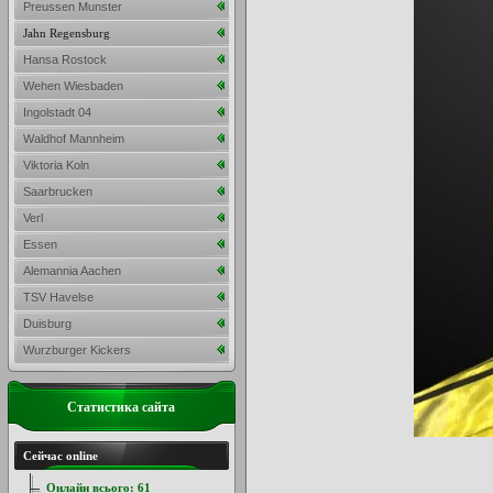
Preussen Munster
Jahn Regensburg
Hansa Rostock
Wehen Wiesbaden
Ingolstadt 04
Waldhof Mannheim
Viktoria Koln
Saarbrucken
Verl
Essen
Alemannia Aachen
TSV Havelse
Duisburg
Wurzburger Kickers
Статистика сайта
Сейчас online
Онлайн всього:
61