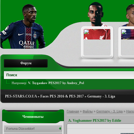
Форум
Например:
V. Tsygankov PES2017 by Andrey_Pol
PES-STARS.CO.UA
»
Faces PES 2016 & PES 2017
»
Germany - 3. Liga
Главная
»
Файлы
»
Germany - 3. Liga
»
Hans
Чемпионаты
A. Voglsammer PES2017 by Eddie
Fortuna Düsseldorf