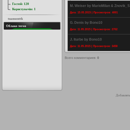
Гостей:
120
M. Weiser by MarioMilan & Znovik_S
Користувачів:
1
Дата: 15.05.2015 | Просмотров: 4001
tuansonttk
G. Denis by Bono10
Облако тегов
Дата: 11.05.2015 | Просмотров: 2702
J. Iturbe by Bono10
Дата: 11.05.2015 | Просмотров: 3458
Всего комментариев
:
0
Добавлять