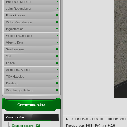
Preussen Munster
Jahn Regensburg
Hansa Rostock
Wehen Wiesbaden
Ingolstadt 04
Waldhof Mannheim
Viktoria Koln
Saarbrucken
Verl
Essen
Alemannia Aachen
TSV Havelse
Duisburg
Wurzburger Kickers
Статистика сайта
Сейчас online
Категория
:
Hansa Rostock
|
Добавил
:
Andr
Онлайн всього:
121
Просмотров
:
1088
|
Рейтинг
:
0.0
/
0