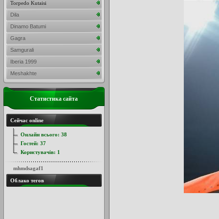
Torpedo Kutaisi
Dila
Dinamo Batumi
Gagra
Samgurali
Iberia 1999
Meshakhte
Статистика сайта
Сейчас online
Онлайн всього:
38
Гостей:
37
Користувачів:
1
mhmdsagaf1
Облако тегов