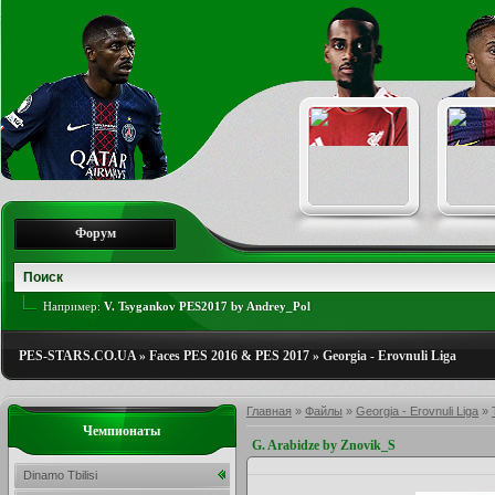
Форум
Например:
V. Tsygankov PES2017 by Andrey_Pol
PES-STARS.CO.UA
»
Faces PES 2016 & PES 2017
»
Georgia - Erovnuli Liga
Главная
»
Файлы
»
Georgia - Erovnuli Liga
»
Чемпионаты
G. Arabidze by Znovik_S
Dinamo Tbilisi