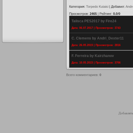
Категория
:
Torpedo Kutaisi
|
Добавил
:
Andr
Просмотров
:
2465
|
Рейтинг
:
0.0
/
0
Talisca PES2017 by Fire24
Дата: 06.07.2017 | Просмотров: 3743
C. Clemens by Andri_Dexter11
Дата: 26.05.2015 | Просмотров: 2816
F. Ferreira by Kairzhanov
Дата: 10.05.2015 | Просмотров: 3706
Всего комментариев
:
0
Добавлять