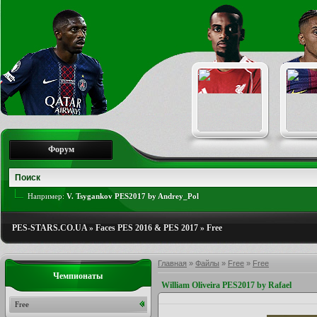
Форум
Например:
V. Tsygankov PES2017 by Andrey_Pol
PES-STARS.CO.UA
»
Faces PES 2016 & PES 2017
»
Free
Главная
»
Файлы
»
Free
»
Free
Чемпионаты
William Oliveira PES2017 by Rafael
Free