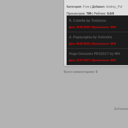
Категория
:
Free
|
Добавил
:
Andrey_Pol
Просмотров
:
799
|
Рейтинг
:
0.0
/
0
R. Cabella by Tunizizou
Дата: 19.05.2015 | Просмотров: 3310
A. Papazoglou by Sotirakis
Дата: 08.05.2015 | Просмотров: 2678
Hugo Gonzalez PES2017 by MH
Дата: 13.07.2017 | Просмотров: 3014
Всего комментариев
:
0
Добавлять