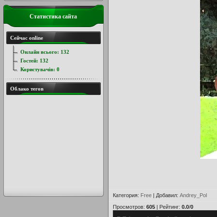
Статистика сайта
Сейчас online
Онлайн всього:
132
Гостей:
132
Користувачів:
0
Облако тегов
Категория
:
Free
|
Добавил
:
Andrey_Pol
Просмотров
:
605
|
Рейтинг
:
0.0
/
0