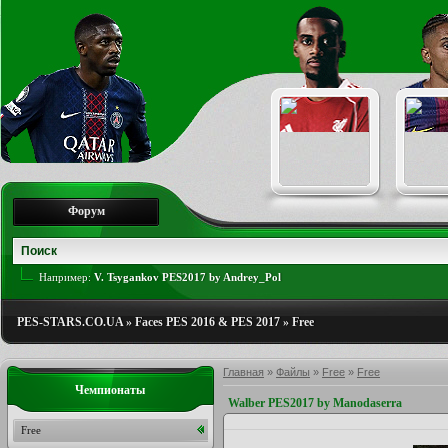
Форум
Например:
V. Tsygankov PES2017 by Andrey_Pol
PES-STARS.CO.UA
»
Faces PES 2016 & PES 2017
»
Free
Главная
»
Файлы
»
Free
»
Free
Чемпионаты
Walber PES2017 by Manodaserra
Free