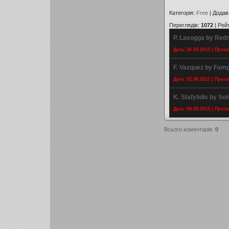
Категорія
:
Free
|
Додав
Переглядів
:
1072
|
Рей
P. Lasogga by Redn
Дата: 26.05.2015 | Прос
F. Vazquez by Famp
Дата: 02.06.2015 | Прос
K. Stafylidis by Sot
Дата: 09.05.2015 | Прос
Всього коментарів
:
0