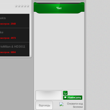
Чат
rakis
осмотров: 2948
wke
осмотров: 4973
arioMilan & HD3011
осмотров: 6804