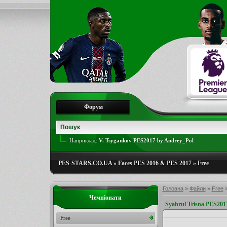
Форум
Наприклад:
V. Tsygankov PES2017 by Andrey_Pol
PES-STARS.CO.UA
»
Faces PES 2016 & PES 2017
»
Free
Головна
»
Файли
»
Free
Чемпіонати
Syahrul Trisna PES201
Free