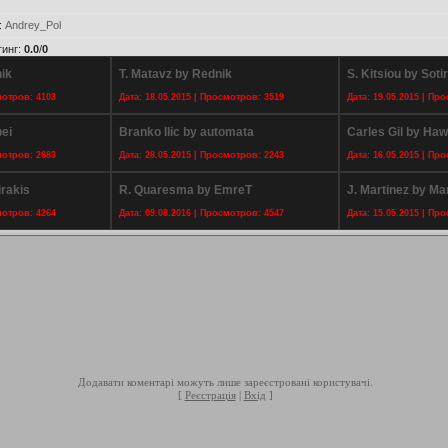
:
Andrey_Pol
тинг
:
0.0
/
0
ik
T. Matavz by Rednik
S. Kitsiou by Soti
мотров: 4103
Дата: 18.05.2015 | Просмотров: 3519
Дата: 19.05.2015 | Пр
ei
Branko Ilic by automata
Carles Gil by Ha
мотров: 2683
Дата: 28.05.2015 | Просмотров: 2243
Дата: 16.05.2015 | Пр
irakis
R. Quaresma by EmreT
J. Martinez by M
мотров: 4264
Дата: 09.08.2016 | Просмотров: 4547
Дата: 15.05.2015 | Пр
Додавати коментарі можуть лише зареєстровані користувачі.
[
Реєстрація
|
Вхід
]