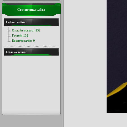
Статистика сайта
Сейчас online
Онлайн всього:
132
Гостей:
132
Користувачів:
0
Облако тегов