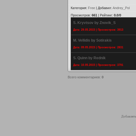
Категория
:
Free
|
Добавил
:
Andrey_Pol
Просмотров
:
661
|
Рейтинг
:
0.0
/
0
S. Kryvtsov by Znovik_S
Дата: 29.05.2015 | Просмотров: 3913
M. Vellidis by Sotirakis
Дата: 09.05.2015 | Просмотров: 2831
S. Quinn by Rednik
Дата: 10.05.2015 | Просмотров: 3791
Всего комментариев
:
0
Добавлять