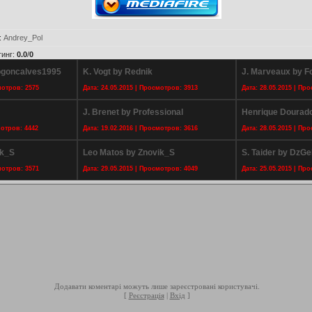
:
Andrey_Pol
тинг
:
0.0
/
0
ogoncalves1995
K. Vogt by Rednik
J. Marveaux by F
мотров: 2575
Дата: 24.05.2015 | Просмотров: 3913
Дата: 28.05.2015 | Пр
J. Brenet by Professional
Henrique Dourado
мотров: 4442
Дата: 19.02.2016 | Просмотров: 3616
Дата: 28.05.2015 | Пр
ik_S
Leo Matos by Znovik_S
S. Taider by DzG
мотров: 3571
Дата: 29.05.2015 | Просмотров: 4049
Дата: 25.05.2015 | Пр
Додавати коментарі можуть лише зареєстровані користувачі.
[
Реєстрація
|
Вхід
]