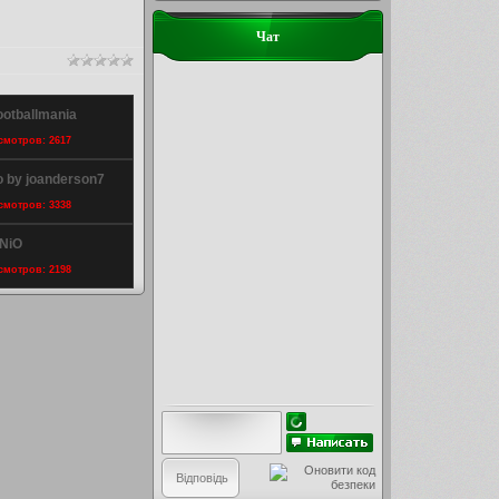
Чат
ootballmania
осмотров: 2617
 by joanderson7
осмотров: 3338
eNiO
осмотров: 2198