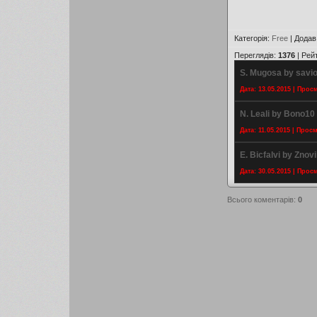
Категорія
:
Free
|
Додав
Переглядів
:
1376
|
Рей
S. Mugosa by savi
Дата: 13.05.2015 | Прос
N. Leali by Bono10
Дата: 11.05.2015 | Прос
E. Bicfalvi by Znov
Дата: 30.05.2015 | Прос
Всього коментарів
:
0