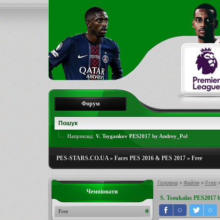
Форум
Наприклад:
V. Tsygankov PES2017 by Andrey_Pol
PES-STARS.CO.UA
»
Faces PES 2016 & PES 2017
»
Free
Головна
»
Файли
»
Free
Чемпіонати
S. Tsoukalas PES2017 b
Free