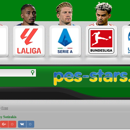
»
Free
y Sotirakis