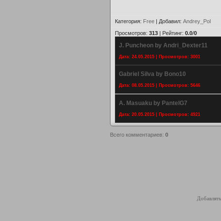
Категория
:
Free
|
Добавил
:
Andrey_Pol
Просмотров
:
313
|
Рейтинг
:
0.0
/
0
J. Puncheon by Andri_Dexter11
Дата: 24.05.2015 | Просмотров: 3001
Gabriel Silva by Bono10
Дата: 08.05.2015 | Просмотров: 5646
A. Masuaku by PantelG7
Дата: 20.05.2015 | Просмотров: 4921
Всего комментариев
:
0
Добавлять