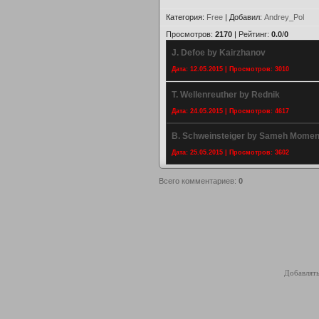
Категория
:
Free
|
Добавил
:
Andrey_Pol
Просмотров
:
2170
|
Рейтинг
:
0.0
/
0
J. Defoe by Kairzhanov
Дата: 12.05.2015 | Просмотров: 3010
T. Wellenreuther by Rednik
Дата: 24.05.2015 | Просмотров: 4617
B. Schweinsteiger by Sameh Mome
Дата: 25.05.2015 | Просмотров: 3602
Всего комментариев
:
0
Добавлять