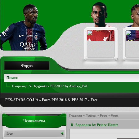
Форум
Например:
V. Tsygankov PES2017 by Andrey_Pol
PES-STARS.CO.UA
»
Faces PES 2016 & PES 2017
»
Free
Главная
»
Файлы
»
Free
»
Free
Чемпионаты
R. Saponara by Prince Hamiz
Free