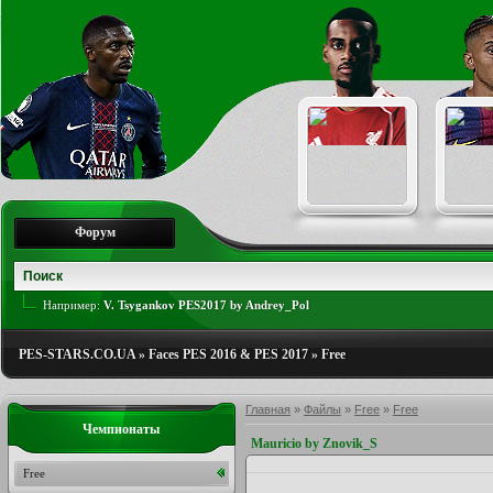
Форум
Например:
V. Tsygankov PES2017 by Andrey_Pol
PES-STARS.CO.UA
»
Faces PES 2016 & PES 2017
»
Free
Главная
»
Файлы
»
Free
»
Free
Чемпионаты
Mauricio by Znovik_S
Free