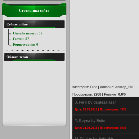
Статистика сайта
Сейчас online
Онлайн всього:
57
Гостей:
57
Користувачів:
0
Облако тегов
Категория
:
Free
|
Добавил
:
Andrey_Pol
Просмотров
:
2988
|
Рейтинг
:
0.0
/
0
J. Ferri by dantezalazar
Дата: 13.05.2015 | Просмотров: 4905
Y. Reyna by Euler
Дата: 24.05.2015 | Просмотров: 3039
M. Olaitan by Sotirakis