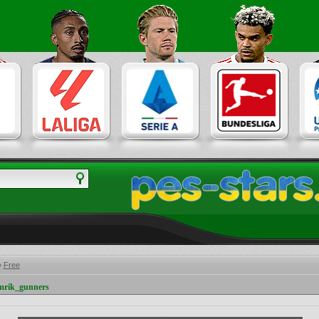
»
Free
mrik_gunners