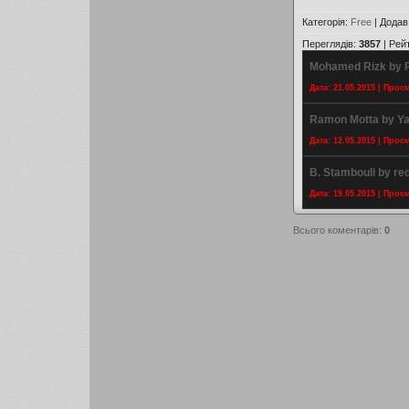
Категорія
:
Free
|
Додав
Переглядів
:
3857
|
Рей
Mohamed Rizk by P
Дата: 21.05.2015 | Прос
Ramon Motta by Ya
Дата: 12.05.2015 | Прос
B. Stambouli by re
Дата: 19.05.2015 | Прос
Всього коментарів
:
0