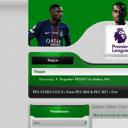
Форум
Наприклад:
V. Tsygankov PES2017 by Andrey_Pol
PES-STARS.CO.UA
»
Faces PES 2016 & PES 2017
»
Free
Головна
»
Файли
»
Free
Чемпіонати
Marcio Azevedo by sha
Free