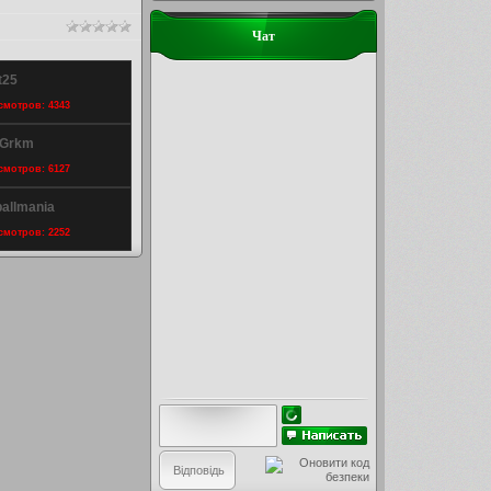
Чат
t25
осмотров: 4343
 Grkm
осмотров: 6127
ballmania
осмотров: 2252