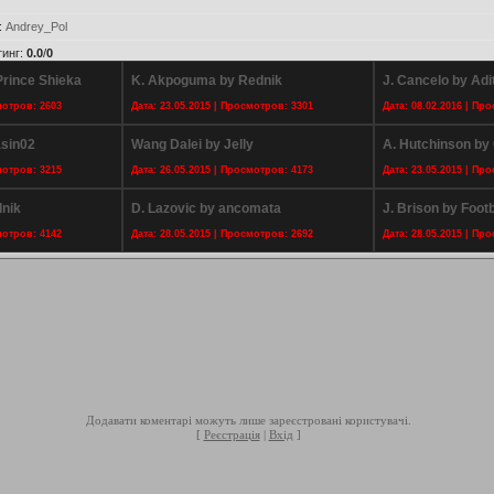
:
Andrey_Pol
тинг
:
0.0
/
0
rince Shieka
K. Akpoguma by Rednik
J. Cancelo by Adi
мотров: 2603
Дата: 23.05.2015 | Просмотров: 3301
Дата: 08.02.2016 | Пр
sin02
Wang Dalei by Jelly
A. Hutchinson by
мотров: 3215
Дата: 26.05.2015 | Просмотров: 4173
Дата: 23.05.2015 | Пр
dnik
D. Lazovic by ancomata
J. Brison by Foot
мотров: 4142
Дата: 28.05.2015 | Просмотров: 2692
Дата: 28.05.2015 | Пр
Додавати коментарі можуть лише зареєстровані користувачі.
[
Реєстрація
|
Вхід
]