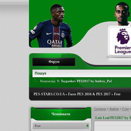
Форум
Наприклад:
V. Tsygankov PES2017 by Andrey_Pol
PES-STARS.CO.UA
»
Faces PES 2016 & PES 2017
»
Free
Головна
»
Файли
»
Free
Чемпіонати
Luis Leal PES2017 by 
Free