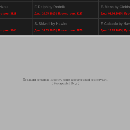
zizou
F. Delph by Rednik
E. Mena by Gleid
мотров: 3926
Дата: 10.05.2015 | Просмотров: 3127
Дата: 01.06.2015 | Пр
S. Sidwell by Hawke
F. Caicedo by Ha
мотров: 3604
Дата: 16.05.2015 | Просмотров: 3870
Дата: 16.05.2015 | Пр
Додавати коментарі можуть лише зареєстровані користувачі.
[
Реєстрація
|
Вхід
]