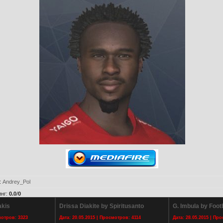
:
Andrey_Pol
инг
:
0.0
/
0
akis
Drissa Diakite by Spiritusanto
G. Imbula by Foot
мотров: 3323
Дата: 20.05.2015 | Просмотров: 4114
Дата: 28.05.2015 | Пр