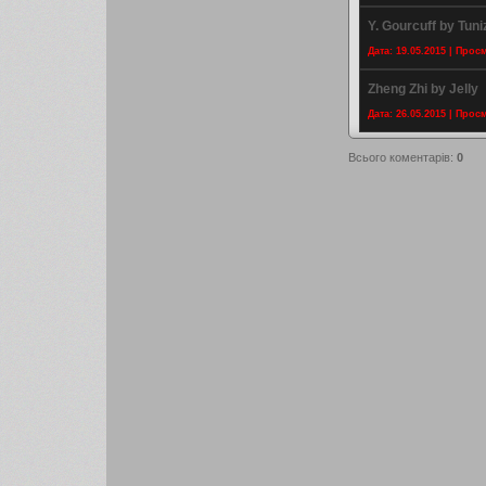
Y. Gourcuff by Tuni
Дата: 19.05.2015 | Прос
Zheng Zhi by Jelly
Дата: 26.05.2015 | Прос
Всього коментарів
:
0