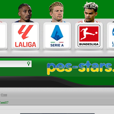
»
Free
Yami17