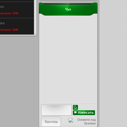
son
Чат
осмотров: 2356
wke
осмотров: 5186