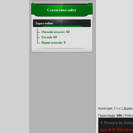
Статистика сайту
Зараз online
Онлайн всього:
68
Гостей:
68
Користувачів:
0
Категорія
:
Free
|
Додав
Переглядів
:
686
|
Рейт
F. Pereyra by Sotir
Дата: 09.05.2015 | Прос