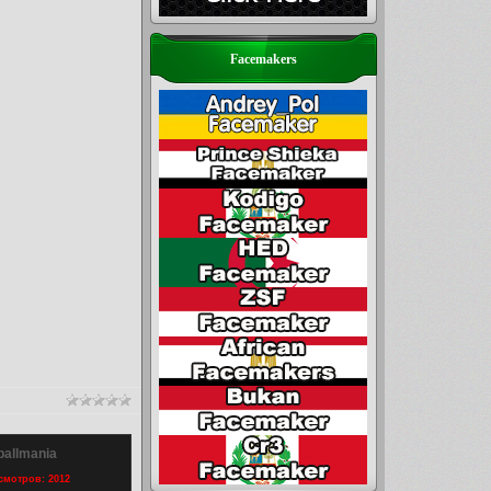
Facemakers
ballmania
осмотров: 2012