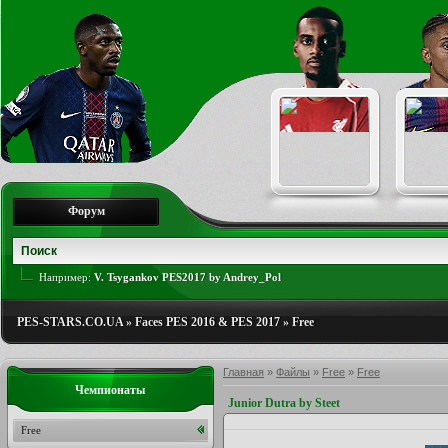
Форум
Например:
V. Tsygankov PES2017 by Andrey_Pol
PES-STARS.CO.UA
»
Faces PES 2016 & PES 2017
»
Free
Главная
»
Файлы
»
Free
»
Free
Чемпионаты
Junior Dutra by Steet
Free