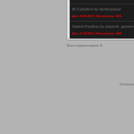
W. Caballero by dantezalazar
Дата: 26.05.2015 | Просмотров: 3456
Gabriel Paulista by shamrik_gunner
Дата: 17.05.2015 | Просмотров: 4460
Всего комментариев
:
0
Добавлять