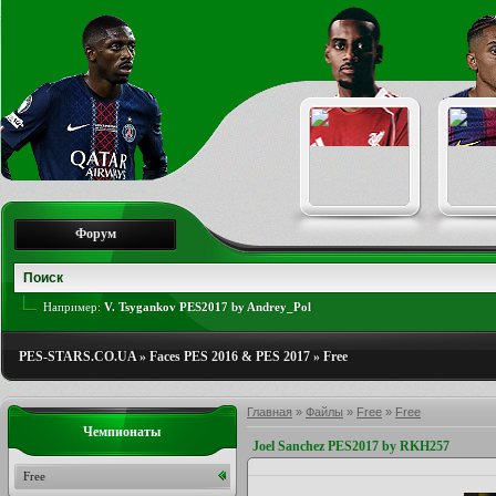
Форум
Например:
V. Tsygankov PES2017 by Andrey_Pol
PES-STARS.CO.UA
»
Faces PES 2016 & PES 2017
»
Free
Главная
»
Файлы
»
Free
»
Free
Чемпионаты
Joel Sanchez PES2017 by RKH257
Free