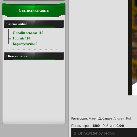
Статистика сайта
Сейчас online
Онлайн всього:
110
Гостей:
110
Користувачів:
0
Облако тегов
Категория
:
Free
|
Добавил
:
Andrey_Pol
Просмотров
:
1800
|
Рейтинг
:
0.0
/
0
D. Drinkwater by rednik