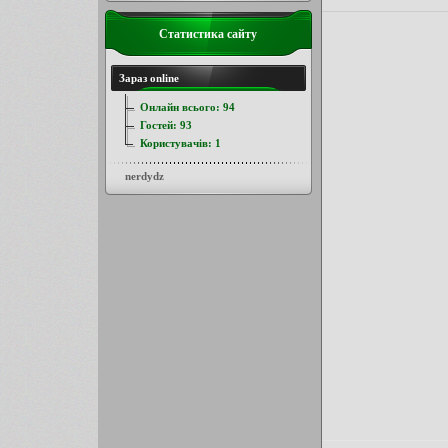
Статистика сайту
Зараз online
Онлайн всього:
94
Гостей:
93
Користувачів:
1
nerdydz