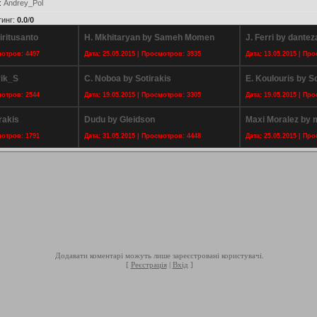
:
Andrey_Pol
тинг
:
0.0
/
0
iritusanto
H. Mkhitaryan by Sameh Momen
J. Ferri by dantez
мотров: 4497
Дата: 25.05.2015 | Просмотров: 3935
Дата: 13.05.2015 | Пр
vik_S
C. Noboa by Sotirakis
E. Koulouris by So
мотров: 2544
Дата: 19.05.2015 | Просмотров: 3305
Дата: 19.05.2015 | Пр
rakis
Dudu by Gleidson
Maxi Moralez by
мотров: 1791
Дата: 31.05.2015 | Просмотров: 4448
Дата: 25.05.2015 | Пр
Додавати коментарі можуть лише зареєстровані користувачі.
[
Реєстрація
|
Вхід
]