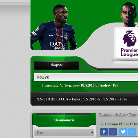
Форум
Наприклад:
V. Tsygankov PES2017 by Andrey_Pol
PES-STARS.CO.UA
»
Faces PES 2016 & PES 2017
»
Free
Головна
»
Файли
»
Free
Чемпіонати
G. Lezcano PES2017 by
Free