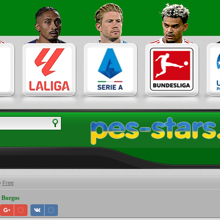
»
Free
 Burgos