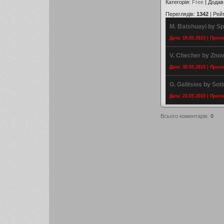
Категорія
:
Free
|
Додав
Переглядів
:
1342
|
Рей
M. Batshuayi by Sp
Дата: 19.05.2015 | Прос
V. Checher by Zno
Дата: 30.05.2015 | Прос
G. Galitsios by Soti
Дата: 23.05.2015 | Прос
Всього коментарів
:
0