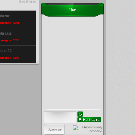
Чат
alazar
осмотров: 4901
tirakis
осмотров: 2995
 maze32
осмотров: 2796