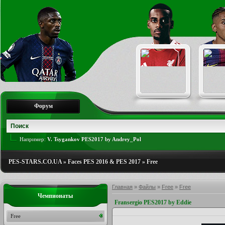
Форум
Например:
V. Tsygankov PES2017 by Andrey_Pol
PES-STARS.CO.UA
»
Faces PES 2016 & PES 2017
»
Free
Главная
»
Файлы
»
Free
»
Free
Чемпионаты
Fransergio PES2017 by Eddie
Free