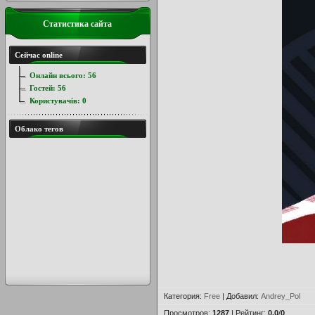
Статистика сайта
Сейчас online
Онлайн всього:
56
Гостей:
56
Користувачів:
0
Облако тегов
Категория
:
Free
|
Добавил
:
Andrey_Pol
Просмотров
:
1287
|
Рейтинг
:
0.0
/
0