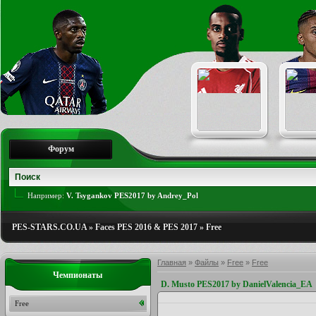
Форум
Например:
V. Tsygankov PES2017 by Andrey_Pol
PES-STARS.CO.UA
»
Faces PES 2016 & PES 2017
»
Free
Главная
»
Файлы
»
Free
»
Free
Чемпионаты
D. Musto PES2017 by DanielValencia_EA
Free