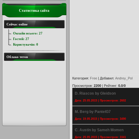
Статистика сайта
Сейчас online
Онлайн всього:
27
Гостей:
27
Користувачів:
0
Облако тегов
Категория
:
Free
|
Добавил
:
Andrey_Pol
Просмотров
:
2200
|
Рейтинг
:
0.0
/
0
D. Riascos by Gleidson
Дата: 25.05.2015 | Просмотров: 2602
M. Berg by PantelG7
Дата: 19.05.2015 | Просмотров: 3490
C. Austin by Sameh Momen
Дата: 25.05.2015 | Просмотров: 3341