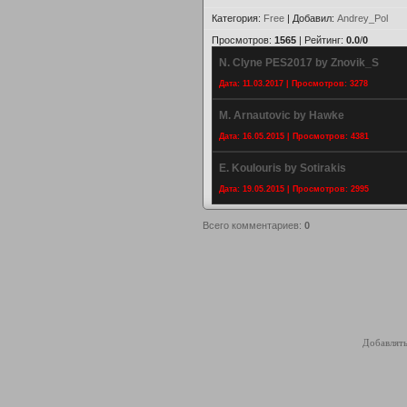
Категория
:
Free
|
Добавил
:
Andrey_Pol
Просмотров
:
1565
|
Рейтинг
:
0.0
/
0
N. Clyne PES2017 by Znovik_S
Дата: 11.03.2017 | Просмотров: 3278
M. Arnautovic by Hawke
Дата: 16.05.2015 | Просмотров: 4381
E. Koulouris by Sotirakis
Дата: 19.05.2015 | Просмотров: 2995
Всего комментариев
:
0
Добавлять