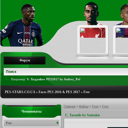
Форум
Например:
V. Tsygankov PES2017 by Andrey_Pol
PES-STARS.CO.UA
»
Faces PES 2016 & PES 2017
»
Free
Главная
»
Файлы
»
Free
»
Free
Чемпионаты
C. Tasoulis by Sotirakis
Free