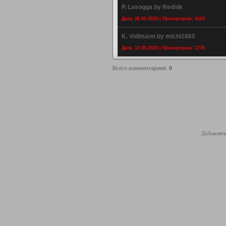
P. Lasogga by Rednik
Дата: 26.05.2015 | Просмотров: 4103
K. Vollmann by michi1860
Дата: 12.05.2015 | Просмотров: 1770
Всего комментариев
:
0
Добавлять