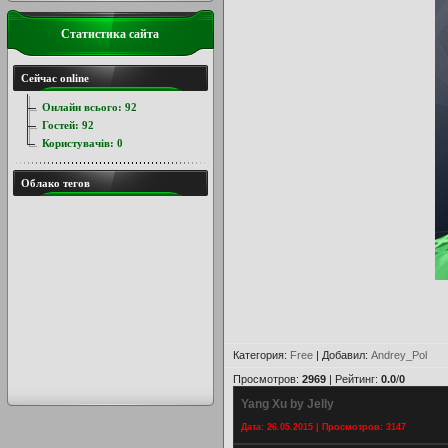
Статистика сайта
Сейчас online
Онлайн всього:
92
Гостей:
92
Користувачів:
0
Облако тегов
Категория
:
Free
|
Добавил
:
Andrey_Pol
Просмотров
:
2969
|
Рейтинг
:
0.0
/
0
Yang Xu by Jelly
Дата: 26.05.2015 | Просмотров: 3147