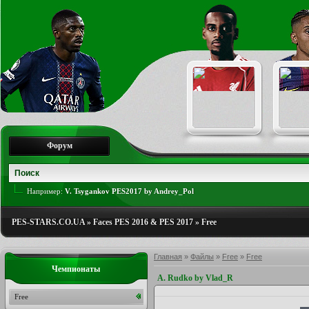
Форум
Например:
V. Tsygankov PES2017 by Andrey_Pol
PES-STARS.CO.UA
»
Faces PES 2016 & PES 2017
»
Free
Главная
»
Файлы
»
Free
»
Free
Чемпионаты
A. Rudko by Vlad_R
Free