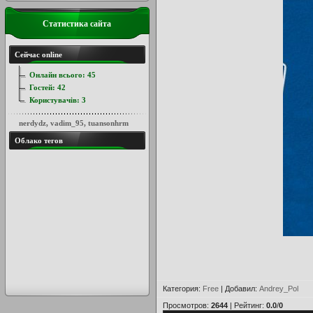
Статистика сайта
Сейчас online
Онлайн всього:
45
Гостей:
42
Користувачів:
3
nerdydz
,
vadim_95
,
tuansonhrm
Облако тегов
Категория
:
Free
|
Добавил
:
Andrey_Pol
Просмотров
:
2644
|
Рейтинг
:
0.0
/
0