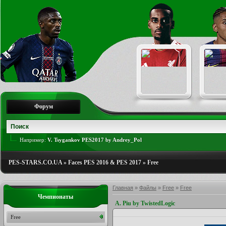
Форум
Например:
V. Tsygankov PES2017 by Andrey_Pol
PES-STARS.CO.UA
»
Faces PES 2016 & PES 2017
»
Free
Главная
»
Файлы
»
Free
»
Free
Чемпионаты
A. Piu by TwistedLogic
Free