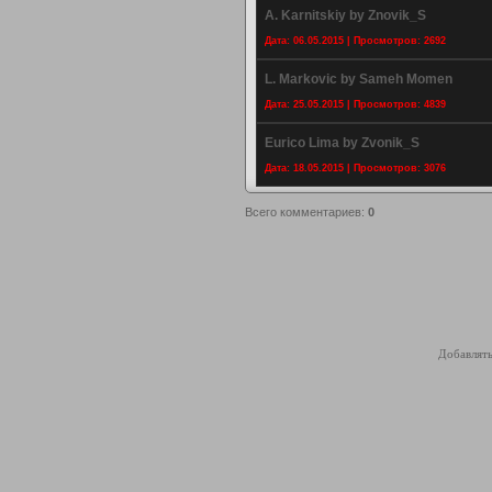
A. Karnitskiy by Znovik_S
Дата: 06.05.2015 | Просмотров: 2692
L. Markovic by Sameh Momen
Дата: 25.05.2015 | Просмотров: 4839
Eurico Lima by Zvonik_S
Дата: 18.05.2015 | Просмотров: 3076
Всего комментариев
:
0
Добавлять