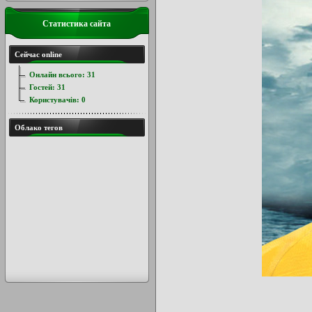
Статистика сайта
Сейчас online
Онлайн всього:
31
Гостей:
31
Користувачів:
0
Облако тегов