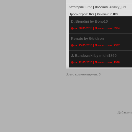
Категория
:
Free
|
Добавил
:
Andrey_Pol
Просмотров
:
872
|
Рейтинг
:
0.0
/
0
D. Biondini by Bono10
Дата: 08.05.2015 | Просмотров: 3904
Renato by Gleidson
Дата: 25.05.2015 | Просмотров: 2367
J. Bandowski by michi1860
Дата: 12.05.2015 | Просмотров: 1968
Всего комментариев
:
0
Добавлять