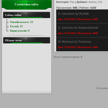
Категория
:
Pau
|
Добавил
:
Andrey_Pol
Статистика сайта
Просмотров
:
645
|
Рейтинг
:
0.0
/
0
D. Abraham by Rednik
Сейчас online
Дата: 14.05.2015 | Просмотров: 3295
Онлайн всього:
23
Гостей:
23
A. Sanchez by NajwanHamidi
Користувачів:
0
Дата: 13.02.2016 | Просмотров: 5829
Облако тегов
M. Montoya by Tunizizou
Дата: 10.05.2015 | Просмотров: 4283
Всего комментариев
:
0
Добавлять