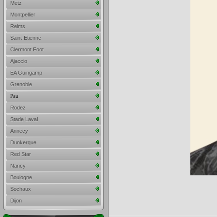
Metz
Montpellier
Reims
Saint-Etienne
Clermont Foot
Ajaccio
EA Guingamp
Grenoble
Pau
Rodez
Stade Laval
Annecy
Dunkerque
Red Star
Nancy
Boulogne
Sochaux
Dijon