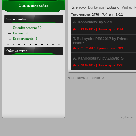
Статистика сайта
Категория
:
Dunkerque
|
Добавил
:
Andrey_P
Просмотров
:
2476
|
Рейтинг
:
5.0
/
1
Сейчас online
A. Kobakhidze by Vlad
Онлайн всього:
30
Дата: 23.05.2015 | Просмотров: 2351
Гостей:
30
Користувачів:
0
T. Bakayoko PES2017 by Prince
Hamiz
Дата: 11.02.2017 | Просмотров: 5309
Облако тегов
A. Kanibolotskyi by Znovik_S
Дата: 30.05.2015 | Просмотров: 2736
Всего комментариев
:
0
Добавлять