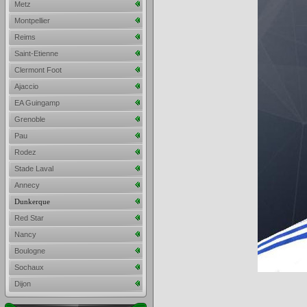
Metz
Montpellier
Reims
Saint-Etienne
Clermont Foot
Ajaccio
EA Guingamp
Grenoble
Pau
Rodez
Stade Laval
Annecy
Dunkerque
Red Star
Nancy
Boulogne
Sochaux
Dijon