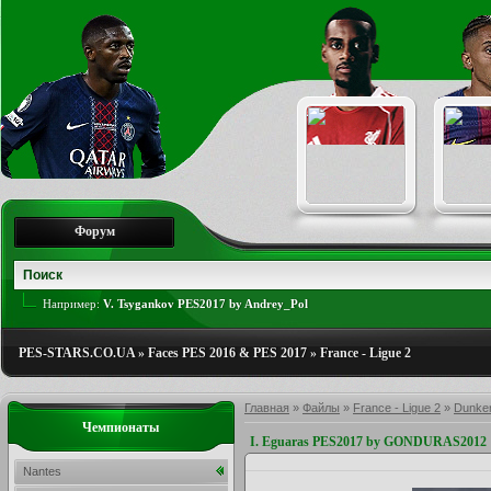
Форум
Например:
V. Tsygankov PES2017 by Andrey_Pol
PES-STARS.CO.UA
»
Faces PES 2016 & PES 2017
»
France - Ligue 2
Главная
»
Файлы
»
France - Ligue 2
»
Dunke
Чемпионаты
I. Eguaras PES2017 by GONDURAS2012
Nantes