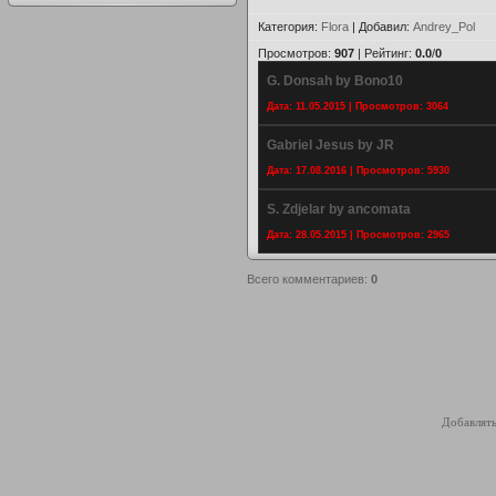
Категория
:
Flora
|
Добавил
:
Andrey_Pol
Просмотров
:
907
|
Рейтинг
:
0.0
/
0
G. Donsah by Bono10
Дата: 11.05.2015 | Просмотров: 3064
Gabriel Jesus by JR
Дата: 17.08.2016 | Просмотров: 5930
S. Zdjelar by ancomata
Дата: 28.05.2015 | Просмотров: 2965
Всего комментариев
:
0
Добавлять