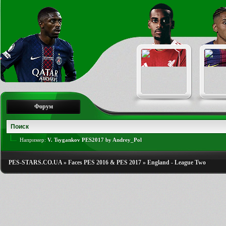
Форум
Например:
V. Tsygankov PES2017 by Andrey_Pol
PES-STARS.CO.UA
»
Faces PES 2016 & PES 2017
»
England - League Two