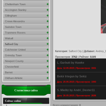
Cheltenham Town
Accrington Stanley
Gillingham
Crewe Alexandra
Swindon Town
Tranmere Rovers
Walsall
Salford City
Colchester United
Категория
:
Salford City
|
Добавил
:
Andrey_
Grimsby Town
Просмотров
:
3762
|
Рейтинг
:
0.0
/
0
Newport County
L. Garbutt by Hawke
Chesterfield
Дата: 12.05.2015 | Просмотров: 3331
Barnet
Bekir Irtegun by Sekiz
Oldham Athletic
Дата: 25.05.2015 | Просмотров: 1593
S. Mielitz by Andri_Dexter11
Статистика сайта
Дата: 26.05.2015 | Просмотров: 2636
Сейчас online
Всего комментариев
:
0