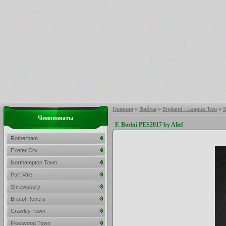
Главная
»
Файлы
»
England - League Two
»
S
Чемпионаты
F. Borini PES2017 by Alief
Rotherham
Exeter City
Northampton Town
Port Vale
Shrewsbury
Bristol Rovers
Crawley Town
Fleetwood Town