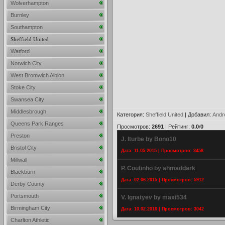
Wolverhampton
Burnley
Southampton
Sheffield United
Watford
Norwich City
West Bromwich Albion
Stoke City
Swansea City
Middlesbrough
Категория
:
Sheffield United
|
Добавил
:
Andr
Queens Park Ranges
Просмотров
:
2691
|
Рейтинг
:
0.0
/
0
Preston
J. Iturbe by Bono10
Bristol City
Дата: 11.05.2015 | Просмотров: 3458
Millwall
P. Coutinho by ahmaddark
Blackburn
Дата: 02.06.2015 | Просмотров: 5912
Derby County
Portsmouth
V. Ignatyev by maxi534
Birmingham City
Дата: 10.02.2016 | Просмотров: 3042
Charlton Athletic