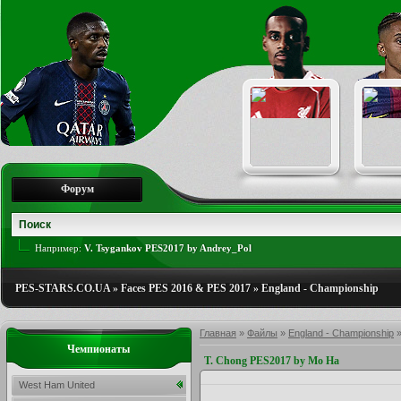
Форум
Например:
V. Tsygankov PES2017 by Andrey_Pol
PES-STARS.CO.UA
»
Faces PES 2016 & PES 2017
»
England - Championship
Главная
»
Файлы
»
England - Championship
Чемпионаты
T. Chong PES2017 by Mo Ha
West Ham United