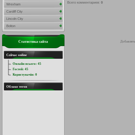
Всего комментариев
:
0
Wrexham
Cardiff City
Lincoln City
Bolton
Статистика сайта
Добавлять
Сейчас online
Онлайн всього:
45
Гостей:
45
Користувачів:
0
Облако тегов