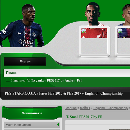
Форум
Например:
V. Tsygankov PES2017 by Andrey_Pol
PES-STARS.CO.UA
»
Faces PES 2016 & PES 2017
»
England - Championship
Главная
»
Файлы
»
England - Championship
Чемпионаты
T. Small PES2017 by FR
West Ham United