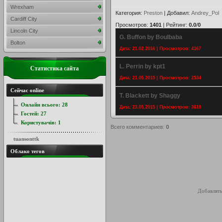
Wrexham
Категория
:
Preston
|
Добавил
:
Andrey_Pol
Cardiff City
Просмотров
:
1401
|
Рейтинг
:
0.0
/
0
Lincoln City
G. Buffon by Boulbaba
Bolton
Дата: 21.02.2016 | Просмотров: 4167
L. Perrin by kpt1
Статистика сайта
Дата: 21.05.2015 | Просмотров: 2534
Сейчас online
T. Blackett by Shaggy
Онлайн всього:
28
Дата: 23.05.2015 | Просмотров: 3610
Гостей:
27
Користувачів:
1
Всего комментариев
:
0
tuansonttk
Облако тегов
Добавлять