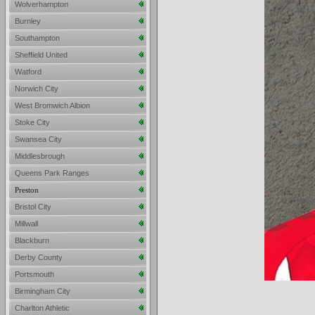
Wolverhampton
Burnley
Southampton
Sheffield United
Watford
Norwich City
West Bromwich Albion
Stoke City
Swansea City
Middlesbrough
Queens Park Ranges
Preston
Bristol City
Millwall
Blackburn
Derby County
Portsmouth
Birmingham City
Charlton Athletic