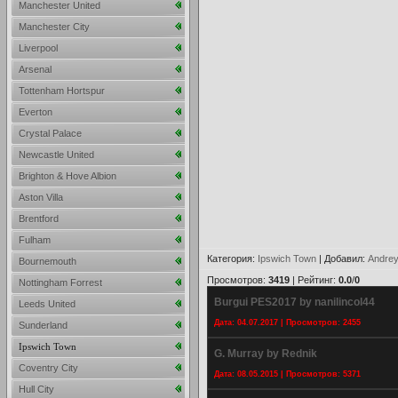
Manchester United
Manchester City
Liverpool
Arsenal
Tottenham Hortspur
Everton
Crystal Palace
Newcastle United
Brighton & Hove Albion
Aston Villa
Brentford
Fulham
Категория
:
Ipswich Town
|
Добавил
:
Andrey
Bournemouth
Просмотров
:
3419
|
Рейтинг
:
0.0
/
0
Nottingham Forrest
Burgui PES2017 by nanilincol44
Leeds United
Дата: 04.07.2017 | Просмотров: 2455
Sunderland
Ipswich Town
G. Murray by Rednik
Coventry City
Дата: 08.05.2015 | Просмотров: 5371
Hull City