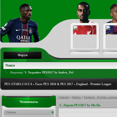
Форум
Например:
V. Tsygankov PES2017 by Andrey_Pol
PES-STARS.CO.UA
»
Faces PES 2016 & PES 2017
»
England - Premier League
Главная
»
Файлы
»
England - Premier League
Чемпионаты
C. Akpom PES2017 by Mo Ha
Chelsea