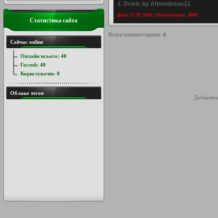
J. Drmic by Ahmedosos21
Дата: 17.07.2016 | Просмотров: 2889
Статистика сайта
Всего комментариев
:
0
Сейчас online
Онлайн всього:
40
Гостей:
40
Користувачів:
0
Облако тегов
Добавлять