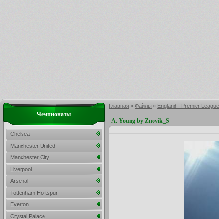
Главная
»
Файлы
»
England - Premier League
Чемпионаты
A. Young by Znovik_S
Chelsea
Manchester United
Manchester City
Liverpool
Arsenal
Tottenham Hortspur
Everton
Crystal Palace