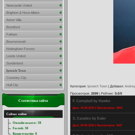
Newcastle United
Brighton & Hove Albion
Aston Villa
Brentford
Fulham
Bournemouth
Nottingham Forrest
Leeds United
Sunderland
Ipswich Town
Coventry City
Hull City
Категория
:
Ipswich Town
|
Добавил
:
Andrey
Просмотров
:
2699
|
Рейтинг
:
0.0
/
0
Статистика сайта
F. Campbell by Hawke
Дата: 16.05.2015 | Просмотров: 3874
Сейчас online
S. Canales by Euler
Онлайн всього:
38
Дата: 24.05.2015 | Просмотров: 4167
Гостей:
38
Користувачів:
0