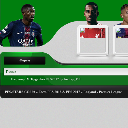
Форум
Например:
V. Tsygankov PES2017 by Andrey_Pol
PES-STARS.CO.UA
»
Faces PES 2016 & PES 2017
»
England - Premier League