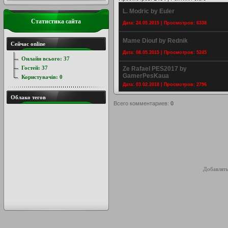
L. Modric by Euler
Статистика сайта
Дата: 24.05.2015 | Просмотров: 6338
Mame Diouf by Rednik
Сейчас online
Дата: 08.05.2015 | Просмотров: 5245
Онлайн всього:
37
Гостей:
37
Ze Rafael PES2017 by
GamerPesKaua
Користувачів:
0
Дата: 03.02.2018 | Просмотров: 2796
Облако тегов
Всего комментариев
:
0
Добавлять