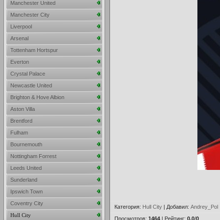
Manchester United
Manchester City
Liverpool
Arsenal
Tottenham Hortspur
Everton
Crystal Palace
Newcastle United
Brighton & Hove Albion
Aston Villa
Brentford
Fulham
Bournemouth
Nottingham Forrest
Leeds United
Sunderland
Ipswich Town
Coventry City
Категория
:
Hull City
|
Добавил
:
Andrey_Pol
Hull City
Просмотров
:
1464
|
Рейтинг
:
0.0
/
0