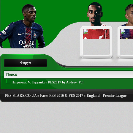
Форум
Например:
V. Tsygankov PES2017 by Andrey_Pol
PES-STARS.CO.UA
»
Faces PES 2016 & PES 2017
»
England - Premier League