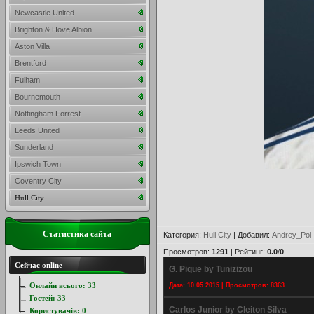
Newcastle United
Brighton & Hove Albion
Aston Villa
Brentford
Fulham
Bournemouth
Nottingham Forrest
Leeds United
Sunderland
Ipswich Town
Coventry City
Hull City
Статистика сайта
Категория
:
Hull City
|
Добавил
:
Andrey_Pol
Просмотров
:
1291
|
Рейтинг
:
0.0
/
0
Сейчас online
G. Pique by Tunizizou
Онлайн всього:
33
Дата: 10.05.2015 | Просмотров: 8363
Гостей:
33
Carlos Junior by Cleiton Silva
Користувачів:
0