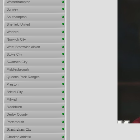
Wolverhampton
Burnley
Southampton
Sheffield United
Watford
Norwich City
West Bromwich Albion
Stoke City
Swansea City
Middlesbrough
Queens Park Ranges
Preston
Bristol City
Millwall
Blackburn
Derby County
Portsmouth
Birmingham City
Charlton Athletic