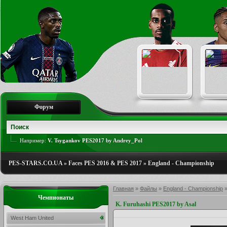
Форум
Например:
V. Tsygankov PES2017 by Andrey_Pol
PES-STARS.CO.UA
»
Faces PES 2016 & PES 2017
»
England - Championship
Главная
»
Файлы
»
England - Championship
Чемпионаты
K. Furuhashi PES2017 by Asal
West Ham United