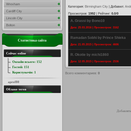
Wrexham
Категория
:
Birmingham City
|
Добавил
:
And
Cardiff City
Просмотров
:
1992
|
Рейтинг
:
0.0
/
0
Lincoln City
A. Grassi by Bono10
Bolton
Дата: 25.03.2016 | Просмотров: 3162
Ramadan Sobhi by Prince Shieka
Статистика сайта
Дата: 21.05.2015 | Просмотров: 4606
Сейчас online
R. Okotie by michi1860
Онлайн всього:
152
Дата: 12.05.2015 | Просмотров: 2536
Гостей:
151
Користувачів:
1
Всего комментариев
:
0
aprof80
Облако тегов
Добавлять