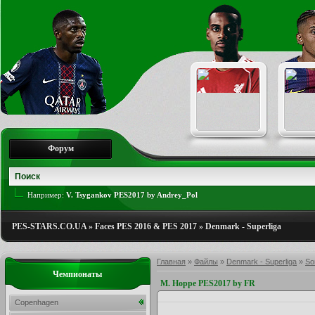
Форум
Например:
V. Tsygankov PES2017 by Andrey_Pol
PES-STARS.CO.UA
»
Faces PES 2016 & PES 2017
»
Denmark - Superliga
Главная
»
Файлы
»
Denmark - Superliga
»
So
Чемпионаты
M. Hoppe PES2017 by FR
Copenhagen