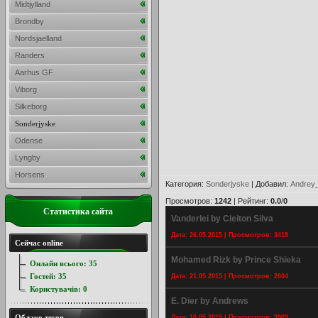
Midtjylland
Brondby
Nordsjaelland
Randers
Aarhus GF
Viborg
Silkeborg
Sonderjyske
Odense
Lyngby
Horsens
Категория
:
Sonderjyske
|
Добавил
:
Andrey
Просмотров
:
1242
|
Рейтинг
:
0.0
/
0
Статистика сайта
Vanderlei by Cleiton Silva
Дата: 26.05.2015 | Просмотров: 3418
Сейчас online
Mohamed Rizk by Prince Shieka
Онлайн всього:
35
Гостей:
35
Дата: 21.05.2015 | Просмотров: 2604
Користувачів:
0
E. Dier by Andrews
Облако тегов
Дата: 10.05.2015 | Просмотров: 3969