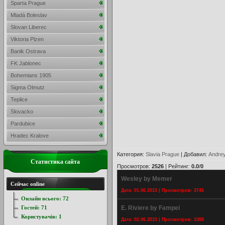
Sparta Prague
Mladá Boleslav
Slovan Liberec
Viktoria Plzen
Banik Ostrava
FK Jablonec
Bohemians 1905
Sigma Olmutz
Teplice
Slovacko
Pardubice
Hradec Kralove
Категория
:
Slavia Prague
|
Добавил
:
Andre
Статистика сайта
Просмотров
:
2526
|
Рейтинг
:
0.0
/
0
Wesley by Memer
Сейчас online
Дата: 01.06.2015 | Просмотров: 3746
Онлайн всього:
72
Гостей:
71
E. Riviere by Fampei
Користувачів:
1
Дата: 02.06.2015 | Просмотров: 3388