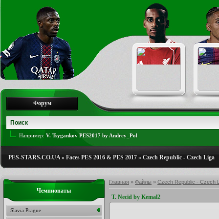
Форум
Например:
V. Tsygankov PES2017 by Andrey_Pol
PES-STARS.CO.UA
»
Faces PES 2016 & PES 2017
»
Czech Republic - Czech Liga
Главная
»
Файлы
»
Czech Republic - Czech 
Чемпионаты
T. Necid by Kemal2
Slavia Prague