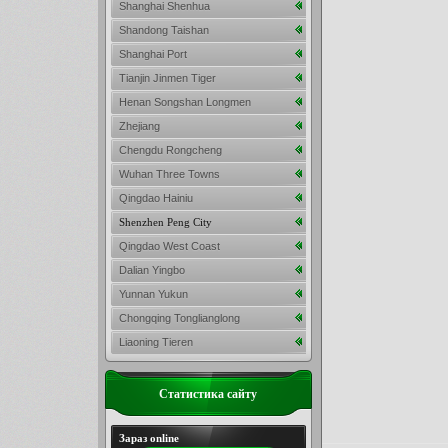
Shanghai Shenhua
Shandong Taishan
Shanghai Port
Tianjin Jinmen Tiger
Henan Songshan Longmen
Zhejiang
Chengdu Rongcheng
Wuhan Three Towns
Qingdao Hainiu
Shenzhen Peng City
Qingdao West Coast
Dalian Yingbo
Yunnan Yukun
Chongqing Tonglianglong
Liaoning Tieren
Статистика сайту
Зараз online