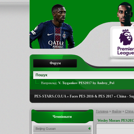
Форум
Наприклад:
V. Tsygankov PES2017 by Andrey_Pol
PES-STARS.CO.UA
»
Faces PES 2016 & PES 2017
»
China - Su
Головна
»
Файли
»
China
Чемпіонати
Wesley Moraes PES2017
Beijing Guoan