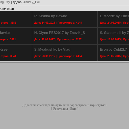
ng City
|
Додав
:
Andrey_Pol
тинг
:
0.0
/
0
R. Kishna by Hawke
L. Modric by Eule
мотров: 3386
Дата: 14.05.2015 | Просмотров: 4148
Дата: 24.05.2015 | Пр
 Hawke
N. Clyne PES2017 by Znovik_S
S. Giacomelli by 
мотров: 3321
Дата: 11.03.2017 | Просмотров: 3277
Дата: 18.05.2015 | Пр
ptsev
S. Myakushko by Vlad
Eron by CgM2k7
мотров: 3344
Дата: 23.05.2015 | Просмотров: 2484
Дата: 23.05.2015 | Пр
Додавати коментарі можуть лише зареєстровані користувачі.
[
Реєстрація
|
Вхід
]