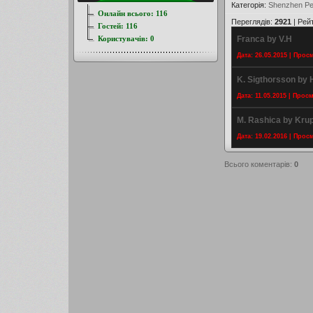
Категорія
:
Shenzhen Pe
Онлайн всього:
116
Переглядів
:
2921
|
Рей
Гостей:
116
Користувачів:
0
Franca by V.H
Дата: 26.05.2015 | Прос
K. Sigthorsson by
Дата: 11.05.2015 | Прос
M. Rashica by Kru
Дата: 19.02.2016 | Прос
Всього коментарів
:
0