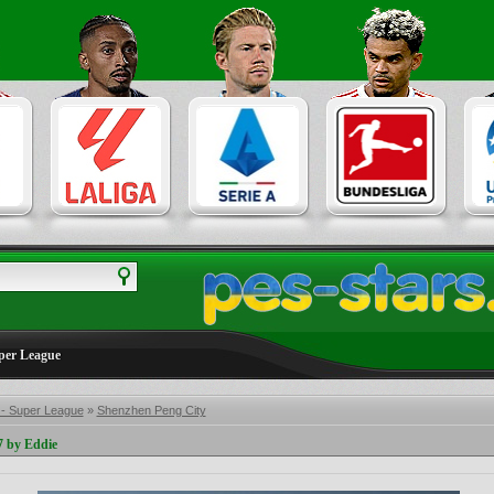
per League
 - Super League
»
Shenzhen Peng City
 by Eddie