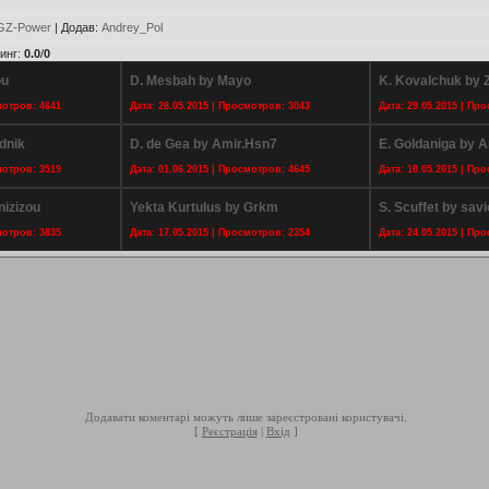
GZ-Power
|
Додав
:
Andrey_Pol
инг
:
0.0
/
0
ou
D. Mesbah by Mayo
K. Kovalchuk by 
мотров: 4641
Дата: 28.05.2015 | Просмотров: 3043
Дата: 29.05.2015 | Пр
dnik
D. de Gea by Amir.Hsn7
E. Goldaniga by 
мотров: 3519
Дата: 01.06.2015 | Просмотров: 4645
Дата: 10.05.2015 | Пр
nizizou
Yekta Kurtulus by Grkm
S. Scuffet by sa
мотров: 3835
Дата: 17.05.2015 | Просмотров: 2354
Дата: 24.05.2015 | Пр
Додавати коментарі можуть лише зареєстровані користувачі.
[
Реєстрація
|
Вхід
]