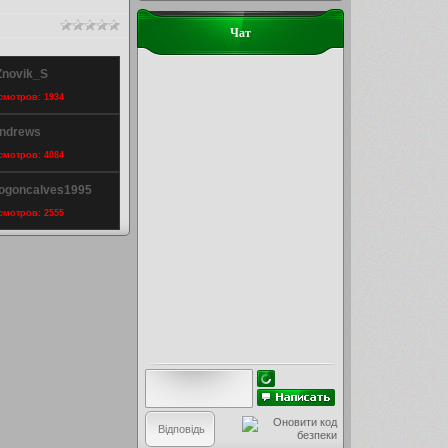
Чат
Znovik_S
осмотров: 1934
Andrews
осмотров: 4084
viogoncalves1995
осмотров: 2555