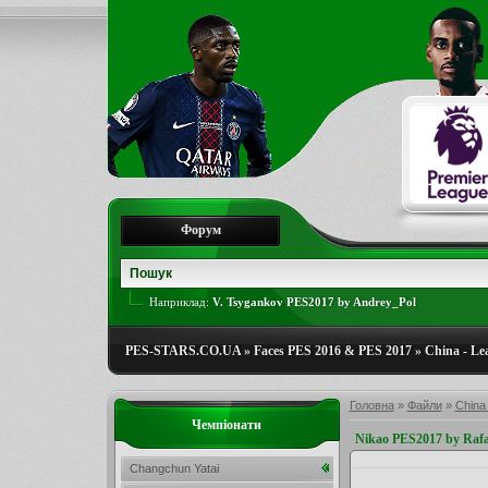
Форум
Наприклад:
V. Tsygankov PES2017 by Andrey_Pol
PES-STARS.CO.UA
»
Faces PES 2016 & PES 2017
»
China - Le
Головна
»
Файли
»
China
Чемпіонати
Nikao PES2017 by Rafa
Changchun Yatai