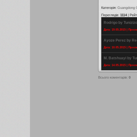
Категорія
:
Guangdong 
Переглядів
:
1114
|
Рейт
Rodrigo by Tuniziz
Дата: 19.05.2015 | Прос
Ayoze Perez by Re
Дата: 10.05.2015 | Прос
M. Batshuayi by Tu
Дата: 14.05.2015 | Прос
Всього коментарів
:
0