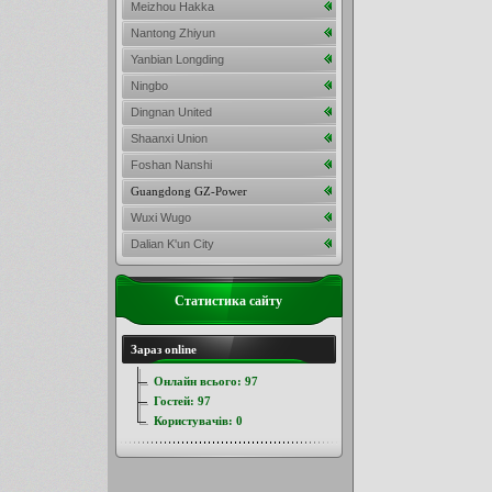
Meizhou Hakka
Nantong Zhiyun
Yanbian Longding
Ningbo
Dingnan United
Shaanxi Union
Foshan Nanshi
Guangdong GZ-Power
Wuxi Wugo
Dalian K'un City
Статистика сайту
Зараз online
Онлайн всього:
97
Гостей:
97
Користувачів:
0