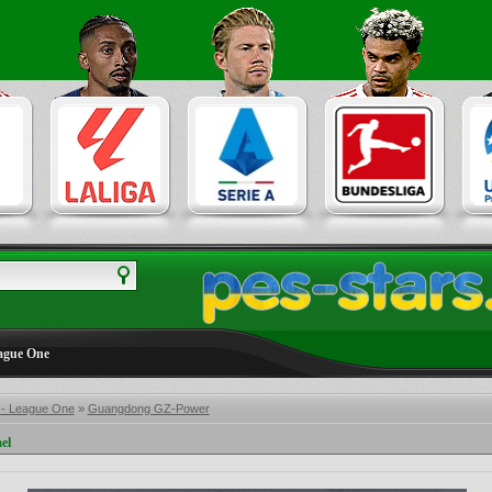
ague One
 - League One
»
Guangdong GZ-Power
el