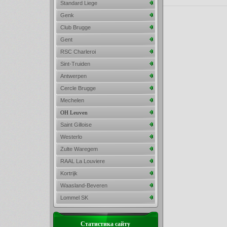
Standard Liege
Genk
Club Brugge
Gent
RSC Charleroi
Sint-Truiden
Antwerpen
Cercle Brugge
Mechelen
OH Leuven
Saint Gilloise
Westerlo
Zulte Waregem
RAAL La Louviere
Kortrijk
Waasland-Beveren
Lommel SK
Статистика сайту