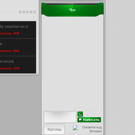
Чат
y sepahan-pc.ir
осмотров: 2299
ik
осмотров: 3564
ancomata
осмотров: 2185