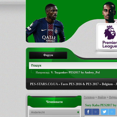
Форум
Наприклад:
V. Tsygankov PES2017 by Andrey_Pol
PES-STARS.CO.UA
»
Faces PES 2016 & PES 2017
»
Belgium - 
Головна
»
Файли
»
Belgiu
Чемпіонати
Sory Kaba PES2017 by 
Anderlecht