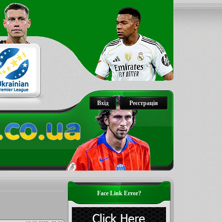
Вхід
Реєстрація
Face Link Error?