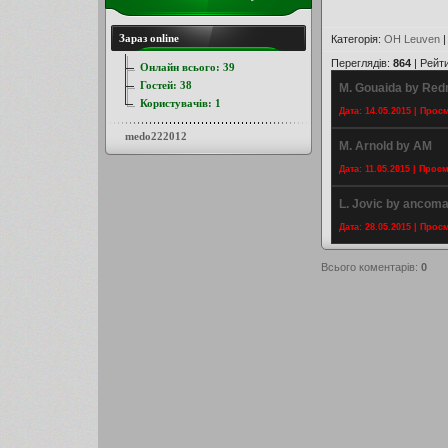
Зараз online
Категорія
:
OH Leuven
Переглядів
:
864
|
Рейт
Онлайн всього:
39
Гостей:
38
M. Gouaida by Red
Користувачів:
1
Дата: 14.05.2015 | Прос
medo222012
M. Arnold by AM
Дата: 11.05.2015 | Прос
L. Jovic by ancoma
Дата: 28.05.2015 | Прос
Всього коментарів
:
0