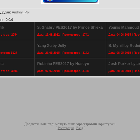
|
Додав
:
Andrey_Pol
инг
:
0.0
/
0
nik
S. Gnabry PES2017 by Prince Shieka
Younis Mahmoud b
мотров: 2054
Дата: 13.08.2022 | Просмотров: 1741
Дата: 04.06.2015 | Пр
Yang Xu by Jelly
B. Myhill by Redn
мотров: 5127
Дата: 26.05.2015 | Просмотров: 3142
Дата: 08.05.2015 | Пр
ta
Robinho PES2017 by Huseyn
Josh Parker by 
мотров: 4896
Дата: 07.03.2018 | Просмотров: 3185
Дата: 28.05.2015 | Пр
Додавати коментарі можуть лише зареєстровані користувачі.
[
Реєстрація
|
Вхід
]