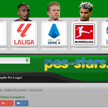
Jupiler Pro League
m - Jupiler Pro League
»
OH Leuven
African Facemakers