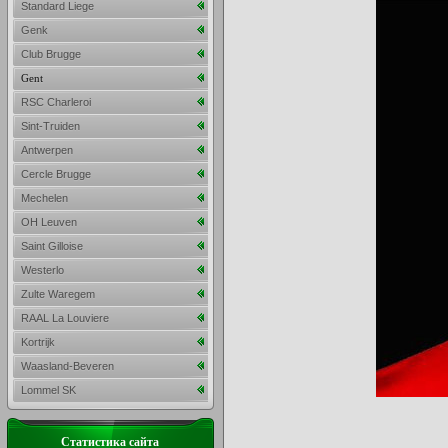
Standard Liege
Genk
Club Brugge
Gent
RSC Charleroi
Sint-Truiden
Antwerpen
Cercle Brugge
Mechelen
OH Leuven
Saint Gilloise
Westerlo
Zulte Waregem
RAAL La Louviere
Kortrijk
Waasland-Beveren
Lommel SK
Статистика сайта