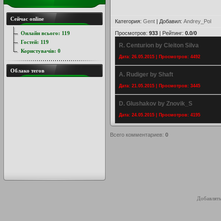
Сейчас online
Категория
:
Gent
|
Добавил
:
Andrey_Pol
Онлайн всього:
119
Просмотров
:
933
|
Рейтинг
:
0.0
/
0
Гостей:
119
R. Centurion by Cleiton Silva
Користувачів:
0
Дата: 26.05.2015 | Просмотров: 4492
Облако тегов
A. Rudiger by Shaft
Дата: 21.05.2015 | Просмотров: 3445
D. Glushakov by Znovik_S
Дата: 24.05.2015 | Просмотров: 4195
Всего комментариев
:
0
Добавлять