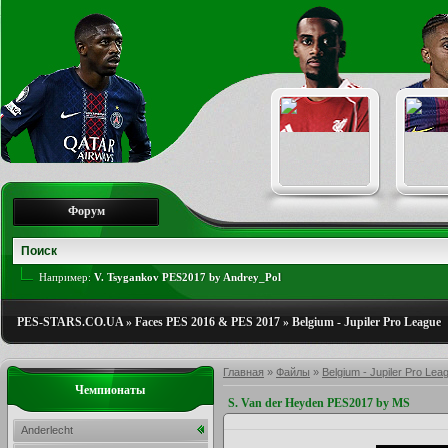
Форум
Например:
V. Tsygankov PES2017 by Andrey_Pol
PES-STARS.CO.UA
»
Faces PES 2016 & PES 2017
»
Belgium - Jupiler Pro League
Главная
»
Файлы
»
Belgium - Jupiler Pro Lea
Чемпионаты
S. Van der Heyden PES2017 by MS
Anderlecht