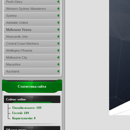
Perth Glory
Western Sydney Wanderers
Sydney
Adelaide United
Melbourne Victory
Newcastle Jets
Central Coast Mariners
Wellington Phoenix
Melbourne City
Macarthur
Auckland
Статистика сайта
Сейчас online
Онлайн всього:
189
Гостей:
189
Користувачів:
0
Облако тегов