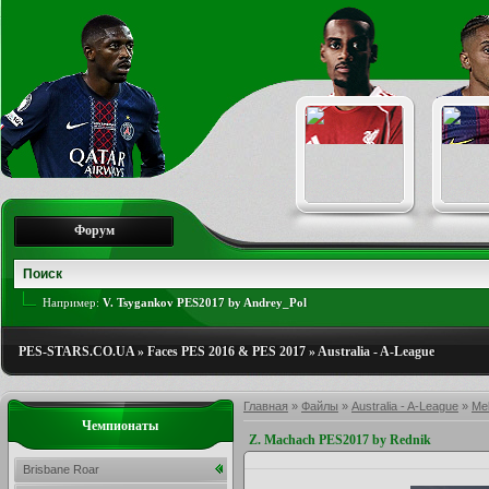
Форум
Например:
V. Tsygankov PES2017 by Andrey_Pol
PES-STARS.CO.UA
»
Faces PES 2016 & PES 2017
»
Australia - A-League
Главная
»
Файлы
»
Australia - A-League
»
Mel
Чемпионаты
Z. Machach PES2017 by Rednik
Brisbane Roar