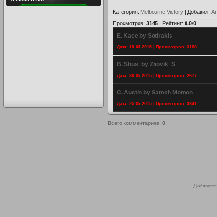
Категория
:
Melbourne Victory
|
Добавил
:
An
Просмотров
:
3145
|
Рейтинг
:
0.0
/
0
E. Kace by Sotirakis
Дата: 19.05.2015 | Просмотров: 3188
B. Shust by Znovik_S
Дата: 30.05.2015 | Просмотров: 2677
C. Austin by Sameh Momen
Дата: 25.05.2015 | Просмотров: 3341
Всего комментариев
:
0
Добавлять