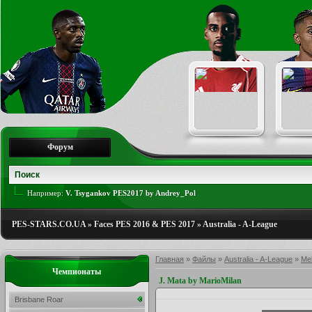
Форум
Например:
V. Tsygankov PES2017 by Andrey_Pol
PES-STARS.CO.UA
»
Faces PES 2016 & PES 2017
»
Australia - A-League
Главная
»
Файлы
»
Australia - A-League
»
Mel
Чемпионаты
J. Mata by MarioMilan
Brisbane Roar