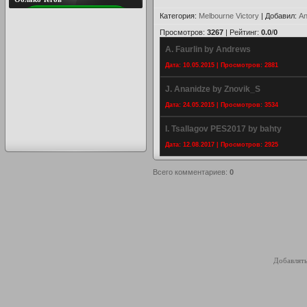
Категория
:
Melbourne Victory
|
Добавил
:
An
Просмотров
:
3267
|
Рейтинг
:
0.0
/
0
A. Faurlin by Andrews
Дата: 10.05.2015 | Просмотров: 2881
J. Ananidze by Znovik_S
Дата: 24.05.2015 | Просмотров: 3534
I. Tsallagov PES2017 by bahty
Дата: 12.08.2017 | Просмотров: 2925
Всего комментариев
:
0
Добавлять