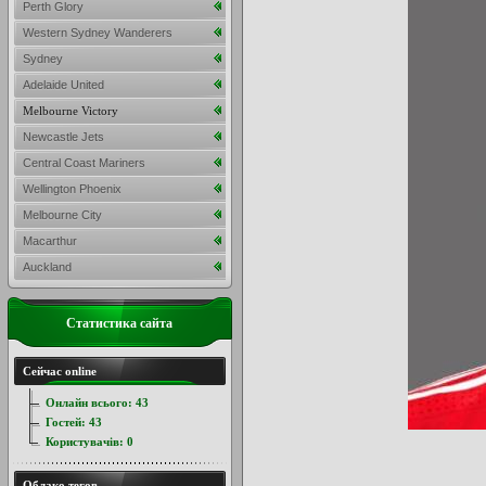
Perth Glory
Western Sydney Wanderers
Sydney
Adelaide United
Melbourne Victory
Newcastle Jets
Central Coast Mariners
Wellington Phoenix
Melbourne City
Macarthur
Auckland
Статистика сайта
Сейчас online
Онлайн всього:
43
Гостей:
43
Користувачів:
0
Облако тегов