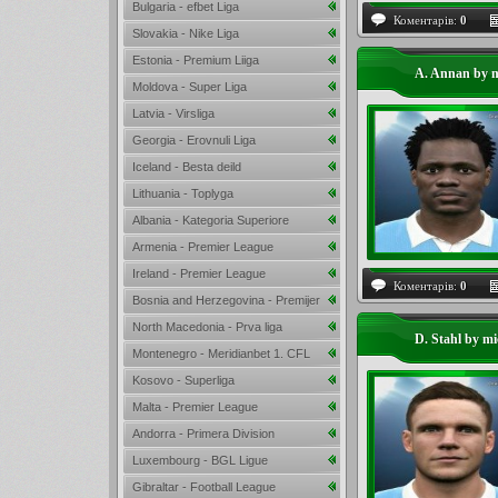
Bulgaria - efbet Liga
Коментарів:
0
Slovakia - Nike Liga
Estonia - Premium Liiga
A. Annan by m
Moldova - Super Liga
Latvia - Virsliga
Georgia - Erovnuli Liga
Iceland - Besta deild
Lithuania - Toplyga
Albania - Kategoria Superiore
Armenia - Premier League
Ireland - Premier League
Коментарів:
0
Bosnia and Herzegovina - Premijer
Liga
North Macedonia - Prva liga
D. Stahl by mi
Montenegro - Meridianbet 1. CFL
Kosovo - Superliga
Malta - Premier League
Andorra - Primera Division
Luxembourg - BGL Ligue
Gibraltar - Football League