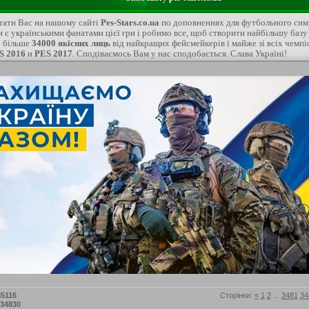
ітати Вас на нашому сайті
Pes-Stars.co.ua
по доповненнях для футбольного си
и є українськими фанатами цієї гри і робимо все, щоб створити найбільшу базу
о більше
34000 якісних лиць
від найкращих фейсмейкерів і майже зі всіх чемпіо
S 2016
и
PES 2017
. Сподіваємось Вам у нас сподобається. Слава Україні!
35116
Сторінки
:
«
1
2
...
3481
34
-34830