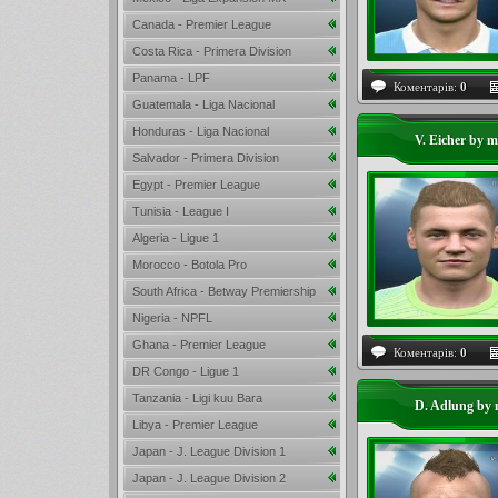
Canada - Premier League
Costa Rica - Primera Division
Panama - LPF
Коментарів:
0
Guatemala - Liga Nacional
Honduras - Liga Nacional
V. Eicher by m
Salvador - Primera Division
Egypt - Premier League
Tunisia - League I
Algeria - Ligue 1
Morocco - Botola Pro
South Africa - Betway Premiership
Nigeria - NPFL
Ghana - Premier League
Коментарів:
0
DR Congo - Ligue 1
Tanzania - Ligi kuu Bara
D. Adlung by 
Libya - Premier League
Japan - J. League Division 1
Japan - J. League Division 2