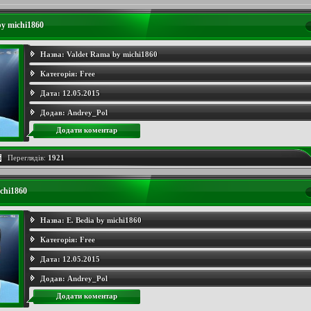
y michi1860
Назва:
Valdet Rama by michi1860
Категорія:
Free
Дата:
12.05.2015
Додав:
Andrey_Pol
Додати коментар
Переглядів:
1921
ichi1860
Назва:
E. Bedia by michi1860
Категорія:
Free
Дата:
12.05.2015
Додав:
Andrey_Pol
Додати коментар