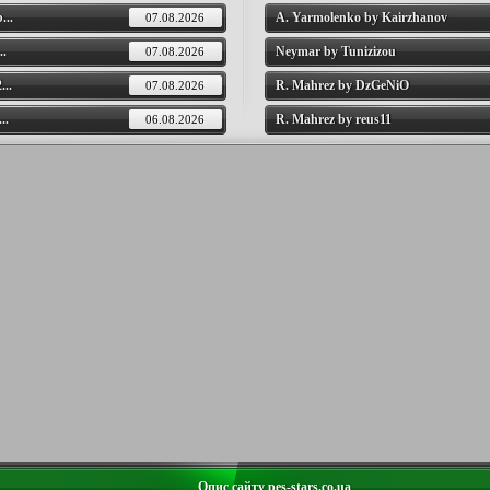
...
A. Yarmolenko by Kairzhanov
07.08.2026
..
Neymar by Tunizizou
07.08.2026
..
R. Mahrez by DzGeNiO
07.08.2026
..
R. Mahrez by reus11
06.08.2026
Опис сайту pes-stars.co.ua