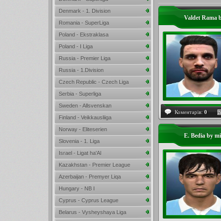
Denmark - 1. Division
Valdet Rama b
Romania - SuperLiga
Poland - Ekstraklasa
Poland - I Liga
Russia - Premier Liga
Russia - 1.Division
Czech Republic - Czech Liga
Serbia - Superliga
Sweden - Allsvenskan
Коментарів:
0
Finland - Veikkausliiga
Norway - Eliteserien
E. Bedia by m
Slovenia - 1. Liga
Israel - Ligat ha'Al
Kazakhstan - Premier League
Azerbaijan - Premyer Liqa
Hungary - NB I
Cyprus - Cyprus League
Belarus - Vysheyshaya Liga