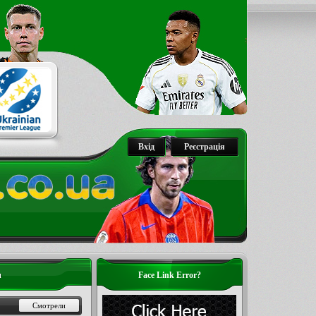
Вхід
Реєстрація
и
Face Link Error?
Смотрели