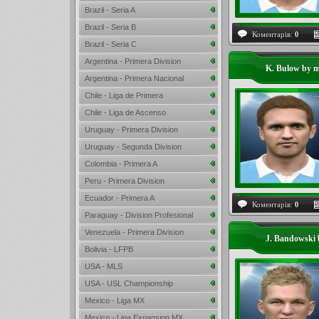
Brazil - Seria A
Brazil - Seria B
Коментарів:
0
Brazil - Seria C
Argentina - Primera Division
K. Bulow by m
Argentina - Primera Nacional
Chile - Liga de Primera
Chile - Liga de Ascenso
Uruguay - Primera Division
Uruguay - Segunda Division
Colombia - Primera A
Peru - Primera Division
Ecuador - Primera A
Коментарів:
0
Paraguay - Division Profesional
Venezuela - Primera Division
J. Bandowski 
Bolivia - LFPB
USA - MLS
USA - USL Championship
Mexico - Liga MX
Mexico - Liga Expansion MX