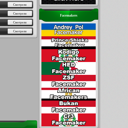
996994
Смотрели
947833
Смотрели
Facemakers
890491
Смотрели
886425
Смотрели
778500