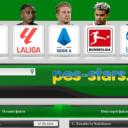
Останні файли
Популярні файл
..
C. Ronaldo by Kairzhanov
07.08.2026