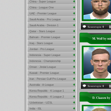
China - Super League
China - League One
UAE - Premier League
Saudi Arabia - Pro League
Saudi Arabia - Division 1
Коментарів:
0
Qatar - Stars League
Bahrain - Premier League
M. Wolf by mi
Iraq - Stars League
Jordan - Pro League
Indonesia - Super League
Indonesia - Championship
Oman - Jindal League
Kuwait - Premier League
Iran - Persian Gulf Pro League
Australia - A-League
Коментарів:
0
Korea Republic - K League 1
Korea Republic - K League 2
D. Claasen by
Uzbekistan - UZSL
India - ISL