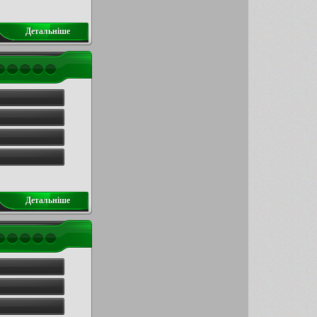
Детальнiше
Детальнiше