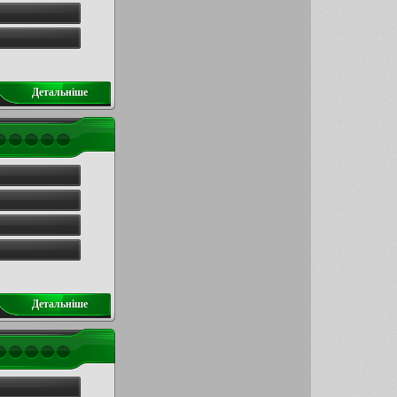
Детальнiше
Детальнiше