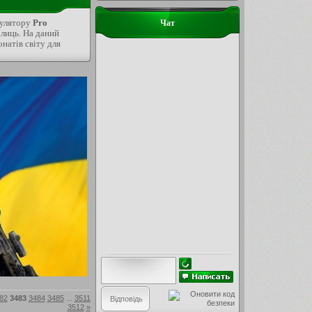
мулятору
Pro
Чат
 лиць. На даний
натів світу для
82
3483
3484
3485
...
3511
3512
»