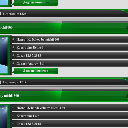
Додати коментар
Переглядів:
1828
ichi1860
Назва:
K. Bulow by michi1860
Категорія:
Retired
Дата:
12.05.2015
Додав:
Andrey_Pol
Додати коментар
Переглядів:
1714
by michi1860
Назва:
J. Bandowski by michi1860
Категорія:
Free
Дата:
12.05.2015