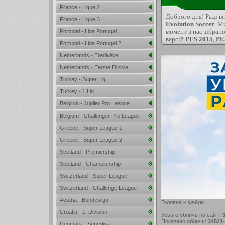
France - Ligue 2
Доброго дня! Раді в
France - Ligue 3
Evolution Soccer
. М
момент в нас зібран
Portugal - Liga Portugal
версій
PES 2015
,
PE
Portugal - Liga Portugal 2
Netherlands - Eredivisie
Netherlands - Eerste Divisie
Turkey - Super Lig
Turkey - 1 Lig
Belgium - Jupiler Pro League
Belgium - Challenger Pro League
Greece - Super League 1
Greece - Super League 2
Scotland - Premiership
Scotland - Championship
Switzerland - Super League
Switzerland - Challenge League
Austria - Bundesliga
Головна
»
Файли
Croatia - 1. Division
Усього обличь на сайті
:
Показано обличь
:
34821
Denmark - Superliga