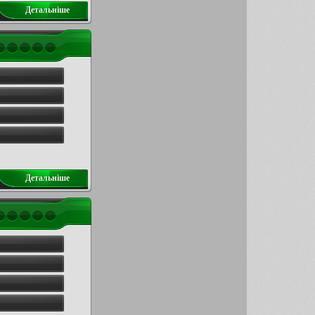
Детальнiше
Детальнiше