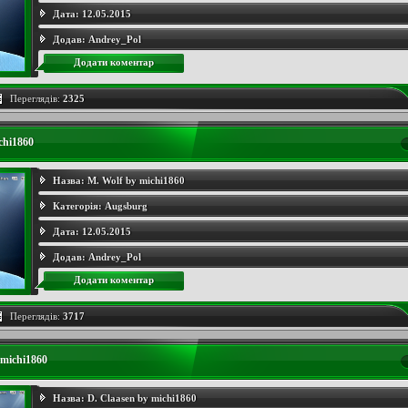
Дата:
12.05.2015
Додав:
Andrey_Pol
Додати коментар
Переглядів:
2325
chi1860
Назва:
M. Wolf by michi1860
Категорія:
Augsburg
Дата:
12.05.2015
Додав:
Andrey_Pol
Додати коментар
Переглядів:
3717
 michi1860
Назва:
D. Claasen by michi1860