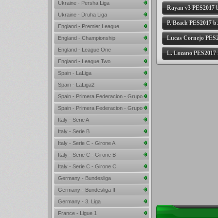
Ukraine - Persha Liga
Rayan v3 PES2017 b
Ukraine - Druha Liga
P. Beach PES2017 b.
England - Premier League
Lucas Cornejo PES2.
England - Championship
England - League One
L. Lozano PES2017 .
England - League Two
Spain - LaLiga
Spain - LaLiga2
Spain - Primera Federacion - Grupo
I
Spain - Primera Federacion - Grupo
II
Italy - Serie A
Italy - Serie B
Italy - Serie C - Girone A
Italy - Serie C - Girone B
Italy - Serie C - Girone C
Germany - Bundesliga
Germany - Bundesliga II
Germany - 3. Liga
France - Ligue 1