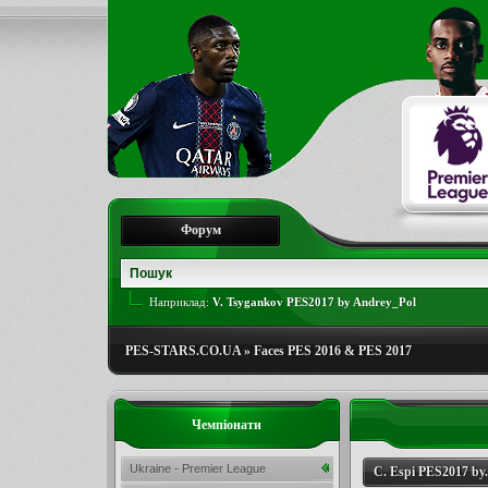
Форум
Наприклад:
V. Tsygankov PES2017 by Andrey_Pol
PES-STARS.CO.UA
»
Faces PES 2016 & PES 2017
Чемпіонати
Ukraine - Premier League
C. Espi PES2017 by.