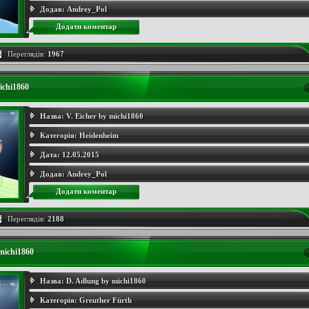
Додав:
Andrey_Pol
Додати коментар
Переглядів:
1967
ichi1860
Назва:
V. Eicher by michi1860
Категорія:
Heidenheim
Дата:
12.05.2015
Додав:
Andrey_Pol
Додати коментар
Переглядів:
2188
michi1860
Назва:
D. Adlung by michi1860
Категорія:
Greuther Fürth