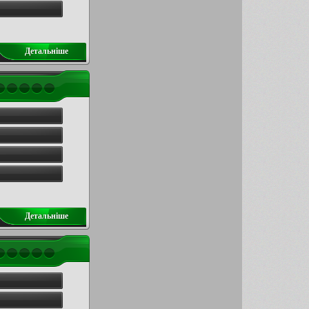
Детальнiше
Детальнiше